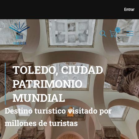
Entrar
0
TOLEDO, CIUDAD
PATRIMONIO
MUNDIAL
Destino turístico visitado por
millones de turistas