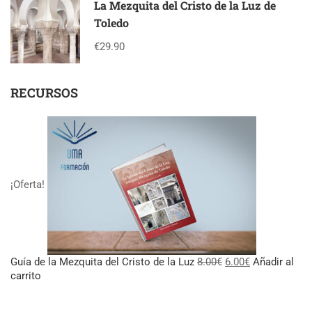
La Mezquita del Cristo de la Luz de
Toledo
€29.90
RECURSOS
¡Oferta!
El
El
Guía de la Mezquita del Cristo de la Luz
8.00
€
6.00
€
Añadir al
precio
precio
carrito
original
actual
era:
es: