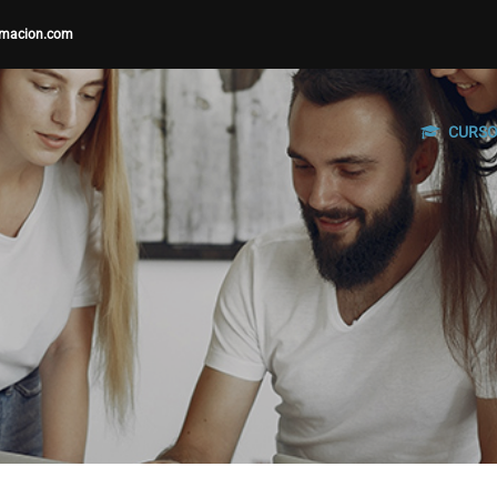
macion.com
CURS