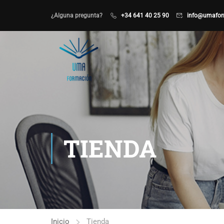
¿Alguna pregunta?
+34 641 40 25 90
info@umafor
TIENDA
Inicio
Tienda