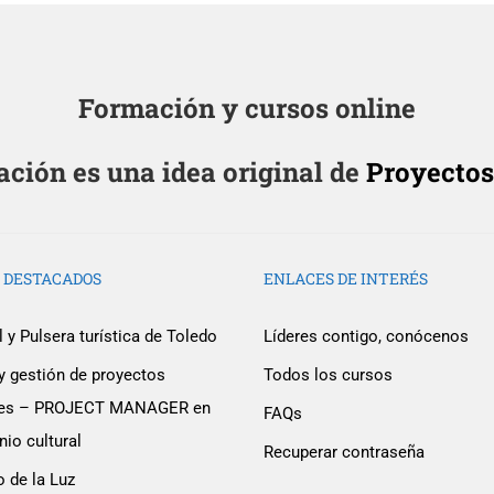
Formación y cursos online
ión es una idea original de
Proyectos
 DESTACADOS
ENLACES DE INTERÉS
 y Pulsera turística de Toledo
Líderes contigo, conócenos
y gestión de proyectos
Todos los cursos
ales – PROJECT MANAGER en
FAQs
ser un educador con UMA 
io cultural
Recuperar contraseña
o de la Luz