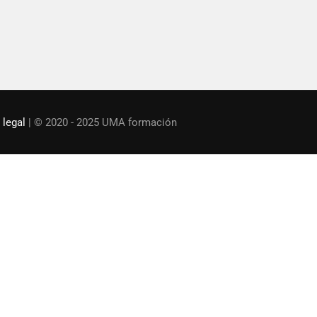
ora con nosotros en la desarrollo de una plataforma de 
¡ ESCRÍBENOS !
 legal
| © 2020 - 2025 UMA formación