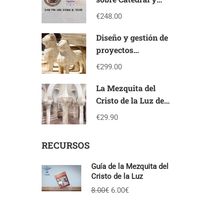
Pulsera turística
€248.00
Diseño y gestión de
proyectos
culturales –
€299.00
PROJECT
MANAGER en
La Mezquita del
patrimonio cultural
Cristo de la Luz de
Toledo
€29.90
RECURSOS
Guía de la Mezquita del
Cristo de la Luz
El
El
8.00
€
6.00
€
precio
precio
original
actual
era:
es: