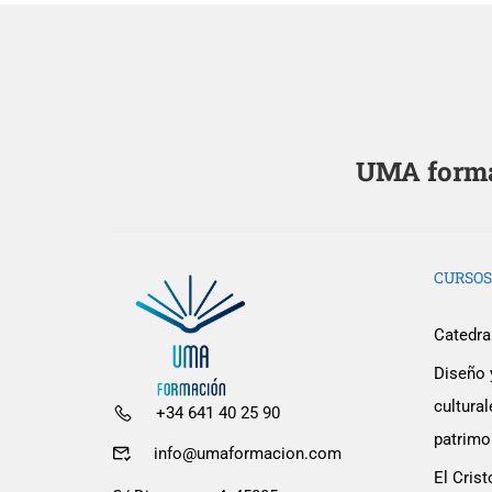
UMA formac
CURSOS
Catedral
Diseño 
cultur
+34 641 40 25 90
¿Quieres 
patrimon
info@umaformacion.com
El Crist