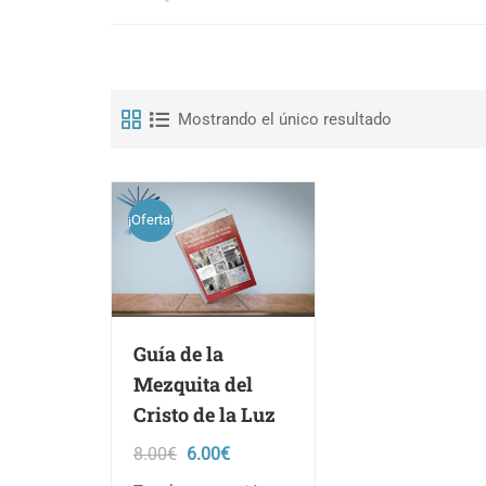
Mostrando el único resultado
¡Oferta!
Guía de la
Mezquita del
Cristo de la Luz
El
El
8.00
€
6.00
€
precio
precio