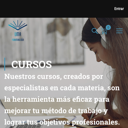
Entrar
0
CURSOS
Nuestros cursos, creados por
especialistas en cada materia, son
la herramienta más eficaz para
mejorar tu método de trabajo y
lograr tus objetivos profesionales.