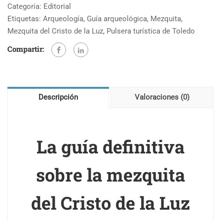
Categoría:
Editorial
la
Etiquetas:
Arqueología
,
Guía arqueológica
,
Mezquita
,
Mezquita
Mezquita del Cristo de la Luz
,
Pulsera turística de Toledo
del
Compartir:
Cristo
de
la
Luz
Descripción
Valoraciones (0)
cantidad
La guía definitiva
sobre la mezquita
del Cristo de la Luz