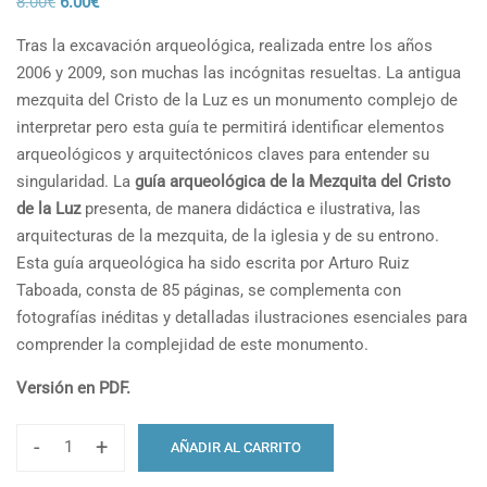
El
El
8.00
€
6.00
€
precio
precio
Tras la excavación arqueológica, realizada entre los años
original
actual
2006 y 2009, son muchas las incógnitas resueltas. La antigua
era:
es:
mezquita del Cristo de la Luz es un monumento complejo de
8.00€.
6.00€.
interpretar pero esta guía te permitirá identificar elementos
arqueológicos y arquitectónicos claves para entender su
singularidad. La
guía arqueológica de la Mezquita del Cristo
de la Luz
presenta, de manera didáctica e ilustrativa, las
arquitecturas de la mezquita, de la iglesia y de su entrono.
Esta guía arqueológica ha sido escrita por Arturo Ruiz
Taboada, consta de 85 páginas, se complementa con
fotografías inéditas y detalladas ilustraciones esenciales para
comprender la complejidad de este monumento.
Versión en PDF.
-
+
AÑADIR AL CARRITO
Guía
de