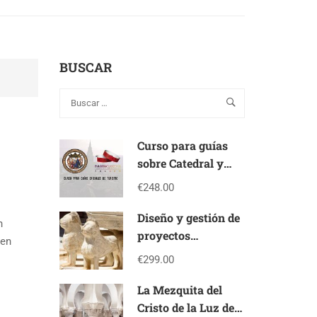
BUSCAR
Curso para guías
sobre Catedral y
Pulsera turística
€248.00
Diseño y gestión de
n
proyectos
 en
culturales –
€299.00
PROJECT
MANAGER en
La Mezquita del
patrimonio cultural
Cristo de la Luz de