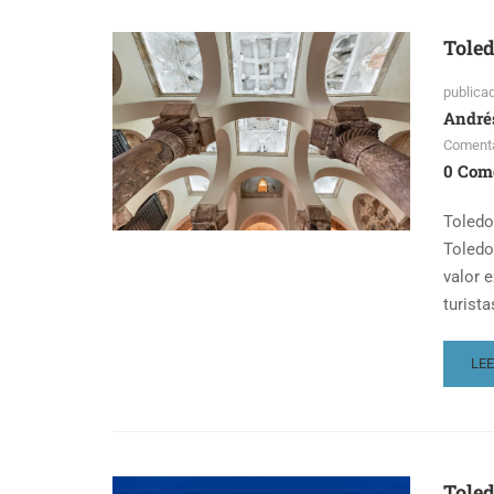
CO
GUÍ
Toled
DE
TU
publica
André
Comenta
0 Com
Toledo
Toledo
valor 
turista
RE
LE
MO
AB
TOL
DE
DE
Toled