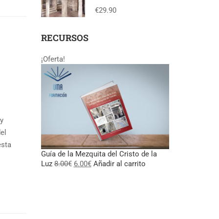
Toledo
€29.90
RECURSOS
¡Oferta!
 y
el
esta
Guía de la Mezquita del Cristo de la
El
El
Luz
8.00
€
6.00
€
Añadir al carrito
precio
precio
original
actual
era:
es:
8.00€.
6.00€.