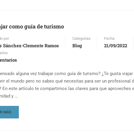
OUT
RSOS
RA
ÍAS
jar como guía de turismo
CIALES
BRE
do por
Categorías
Fecha
s Sánchez-Clemente Ramos
Blog
21/09/2022
TEDRAL
rios
LEDO
entarios
ensado alguna vez trabajar como guía de turismo? ¿Te gusta viajar
rir el mundo pero no sabes qué necesitas para ser un profesional d
? En este artículo te compartimos las claves para que aproveches 
nidad y …
AD
ER MÁS
RE
OUT
ABAJAR