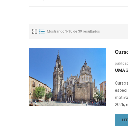
Mostrando 1-10 de 39 resultados
Curso
publica
UMA F
Cursos
especi
motivo
2026, 
RE
LE
MO