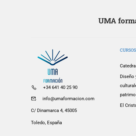
UMA formac
CURSOS
Catedral
Diseño 
cultur
+34 641 40 25 90
¿Quieres 
patrimon
info@umaformacion.com
El Crist
Colab
C/ Dinamarca 4, 45005
Toledo, España