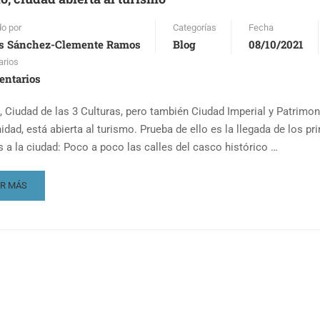
RISMO
LTURAL
do por
Categorías
Fecha
s Sánchez-Clemente Ramos
Blog
08/10/2021
rios
entarios
, Ciudad de las 3 Culturas, pero también Ciudad Imperial y Patrimon
dad, está abierta al turismo. Prueba de ello es la llegada de los pr
as a la ciudad: Poco a poco las calles del casco histórico …
AD
ER MÁS
RE
OUT
EDO,
UDAD
ERTA
RISMO