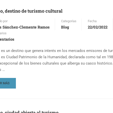
MO
A
o, destino de turismo cultural
RISMO
do por
Categorías
Fecha
s Sánchez-Clemente Ramos
Blog
22/02/2022
rios
entarios
 es un destino que genera interés en los mercados emisores de tu
 es Ciudad Patrimonio de la Humanidad, declarada como tal en 198
excepcional de los bienes culturales que alberga su casco histórico
s …
AD
ER MÁS
RE
OUT
EDO,
STINO
o, ciudad abierta al turismo