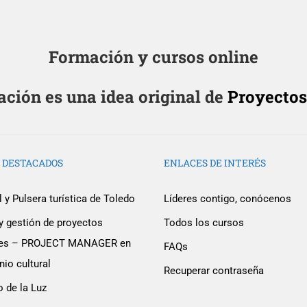
Formación y cursos online
ión es una idea original de
Proyectos
 DESTACADOS
ENLACES DE INTERÉS
 y Pulsera turística de Toledo
Líderes contigo, conócenos
y gestión de proyectos
Todos los cursos
ales – PROJECT MANAGER en
ser un educador con UMA 
FAQs
io cultural
Recuperar contraseña
ora con nosotros en la desarrollo de una plataforma de 
o de la Luz