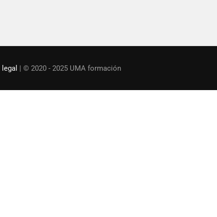
¡ ESCRÍBENOS !
 legal
| © 2020 - 2025 UMA formación