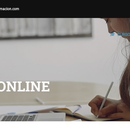
macion.com
CURS
ONLINE