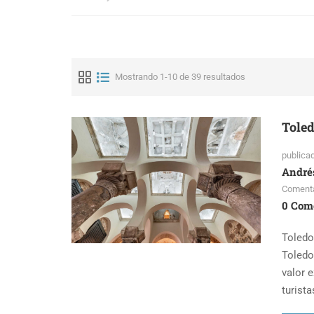
Mostrando 1-10 de 39 resultados
Toled
publica
André
Comenta
0 Com
Toledo
Toledo
valor 
turista