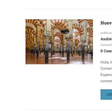
AB
EDI
ON
DE
Nuev
CU
PA
publica
GU
André
Comenta
0 Com
Hola, 
Comenz
Espero
comen
RE
LE
MO
AB
NU