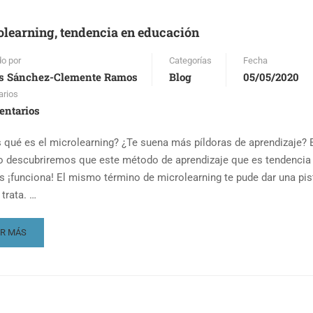
MPORADA,
ERGÍAS
learning, tendencia en educación
NOVADAS
do por
Categorías
Fecha
s Sánchez-Clemente Ramos
Blog
05/05/2020
rios
entarios
 qué es el microlearning? ¿Te suena más píldoras de aprendizaje? 
lo descubriremos que este método de aprendizaje que es tendencia 
 ¡funciona! El mismo término de microlearning te pude dar una pis
trata. …
AD
ER MÁS
RE
OUT
CROLEARNING,
NDENCIA