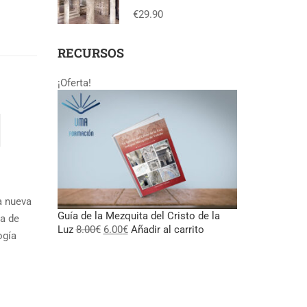
Toledo
€29.90
RECURSOS
¡Oferta!
a nueva
Guía de la Mezquita del Cristo de la
ca de
El
El
Luz
8.00
€
6.00
€
Añadir al carrito
ogía
precio
precio
original
actual
era:
es:
8.00€.
6.00€.