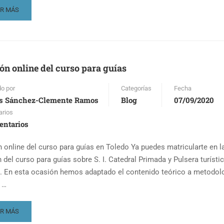
AD
ER MÁS
RE
OUT
EDO,
STINO
ón online del curso para guías
RISMO
LTURAL
do por
Categorías
Fecha
s Sánchez-Clemente Ramos
Blog
07/09/2020
rios
entarios
n online del curso para guías en Toledo Ya puedes matricularte en l
 del curso para guías sobre S. I. Catedral Primada y Pulsera turísti
. En esta ocasión hemos adaptado el contenido teórico a metodol
 …
AD
ER MÁS
RE