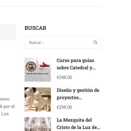
BUSCAR
Curso para guías
sobre Catedral y
Pulsera turística
€248.00
Diseño y gestión de
proyectos
rismo
culturales –
6 por el
€299.00
PROJECT
. Los
MANAGER en
La Mezquita del
patrimonio cultural
Cristo de la Luz de