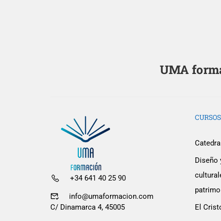
UMA formac
CURSOS
Catedral
Diseño 
cultur
¿Quieres 
+34 641 40 25 90
patrimon
info@umaformacion.com
Colab
El Crist
C/ Dinamarca 4, 45005