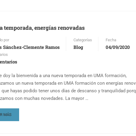
OUT
CIÓN
LINE
L
a temporada, energías renovadas
RSO
RA
do por
Categorías
Fecha
ÍAS
s Sánchez-Clemente Ramos
Blog
04/09/2020
rios
entarios
te doy la bienvenida a una nueva temporada en UMA formación,
amos un nueva temporada en UMA formación con energías reno
 que hayas podido tener unos días de descanso y tranquilidad por
zamos con muchas novedades. La mayor …
AD
ER MÁS
RE
OUT
EVA