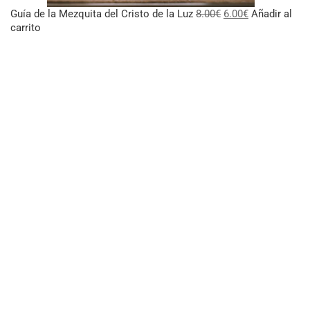
El
El
Guía de la Mezquita del Cristo de la Luz
8.00
€
6.00
€
Añadir al
precio
precio
carrito
original
actual
era:
es:
8.00€.
6.00€.