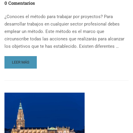
0 Comentarios
¿Conoces el método para trabajar por proyectos? Para
desarrollar trabajos en cualquier sector profesional debes
emplear un método. Este método es el marco que
circunscribe todas las acciones que realizarás para alcanzar
los objetivos que te has establecido. Existen diferentes …
READ
LEER MÁS
MORE
ABOUT
TRABAJAR
POR
PROYECTOS
EN
PATRIMONIO
CULTURAL