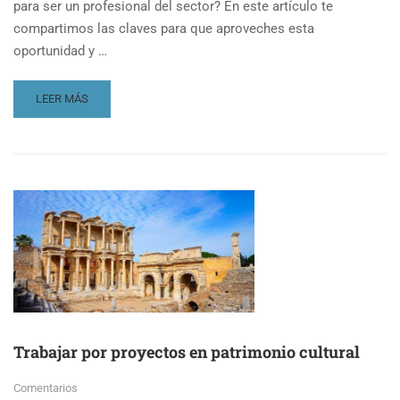
para ser un profesional del sector? En este artículo te
compartimos las claves para que aproveches esta
oportunidad y …
READ
LEER MÁS
MORE
ABOUT
TRABAJAR
COMO
GUÍA
DE
TURISMO
Trabajar por proyectos en patrimonio cultural
Comentarios