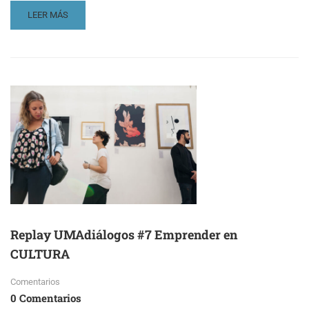
READ
LEER MÁS
MORE
ABOUT
PROJECT
MANAGER
EN
PATRIMONIO
CULTURAL
Replay UMAdiálogos #7 Emprender en
CULTURA
Comentarios
0 Comentarios