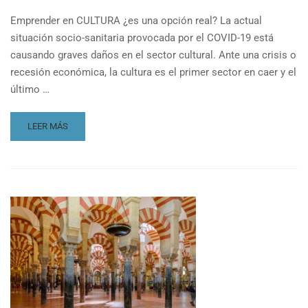
Emprender en CULTURA ¿es una opción real? La actual
situación socio-sanitaria provocada por el COVID-19 está
causando graves daños en el sector cultural. Ante una crisis o
recesión económica, la cultura es el primer sector en caer y el
último …
READ
LEER MÁS
MORE
ABOUT
REPLAY
UMADIÁLOGOS
#7
EMPRENDER
EN
CULTURA