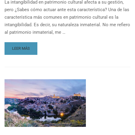
La intangibilidad en patrimonio cultural afecta a su gestión,
pero ¿Sabes cómo actuar ante esta característica? Una de las
característica más comunes en patrimonio cultural es la
intangibilidad. Es decir, su naturaleza inmaterial. No me refiero
al patrimonio inmaterial, me …
READ
LEER MÁS
MORE
ABOUT
LA
INTANGIBILIDAD
EN
PATRIMONIO
CULTURAL