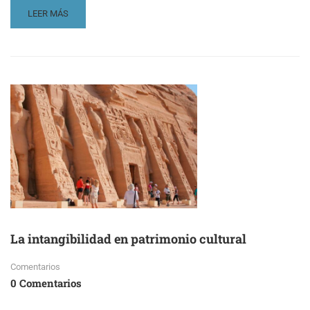
READ
LEER MÁS
MORE
ABOUT
LOS
ENFOQUES
EN
MARKETING
CULTURAL
La intangibilidad en patrimonio cultural
Comentarios
0 Comentarios