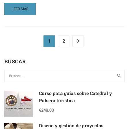
READ
LEER MÁS
MORE
ABOUT
REPLAY
UMADIÁLOGOS
#5
1
2
EL
NUEVO
PÚBLICO
BUSCAR
DEL
PATRIMONIO
CULTURAL
Curso para guías sobre Catedral y
Pulsera turística
€248.00
Diseño y gestión de proyectos