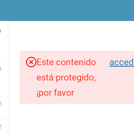
macion.com
Formación y cursos online
3
CURS
ión es una idea original de
Proyectos
Este contenido
acced
2
 DESTACADOS
ENLACES DE INTERÉS
está protegido,
 y Pulsera turística de Toledo
¡por favor
Líderes contigo, conócenos
y gestión de proyectos
Todos los cursos
ales – PROJECT MANAGER en
FAQs
io cultural
Recuperar contraseña
o de la Luz