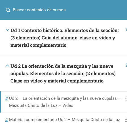
¿Alguna pregunta?
+34 641 40 25 90
info@umafor
Ud 1 Contexto histórico. Elementos de la sección:
(3 elementos) Guía del alumno, clase en vídeo y
UMA formac
material complementario
Ud 2 La orientación de la mezquita y las nueve
CURSOS
cúpulas. Elementos de la sección: (2 elementos)
Clase en vídeo y material complementario
Catedral
Diseño 
Ud 2 – La orientación de la mezquita y las nueve cúpulas –
cultur
Mezquita Cristo de la Luz – Vídeo
+34 641 40 25 90
patrimon
info@umaformacion.com
Material complementario Ud 2 – Mezquita Cristo de la Luz
El Crist