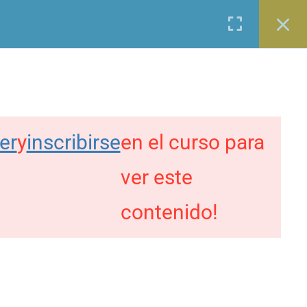
Entrar
0
OS
BLOG
CONTACTO
 Culturales
er
y
inscribirse
en el curso para
PAGO SEGURO CON
ver este
contenido!
TAMBIÉN
TRANSFERENCIA DIRECTA