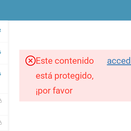
macion.com
Formación y cursos online
2
CURS
ión es una idea original de
Proyectos
6
Este contenido
acced
 DESTACADOS
ENLACES DE INTERÉS
está protegido,
6
 y Pulsera turística de Toledo
¡por favor
Líderes contigo, conócenos
y gestión de proyectos
Todos los cursos
ales – PROJECT MANAGER en
FAQs
io cultural
Recuperar contraseña
o de la Luz