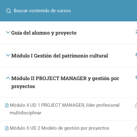
¿Alguna pregunta?
+34 641 40 25 90
info@umafor
Guía del alumno y proyecto
UMA formac
Módulo I Gestión del patrimonio cultural
CURSOS
Módulo II PROJECT MANAGER y gestión por
proyectos
Catedral
Diseño 
Módulo II UD 1 PROJECT MANAGER, líder profesional
cultur
multidisciplinar
+34 641 40 25 90
patrimon
info@umaformacion.com
Módulo II UD 2 Modelo de gestión por proyectos
El Crist