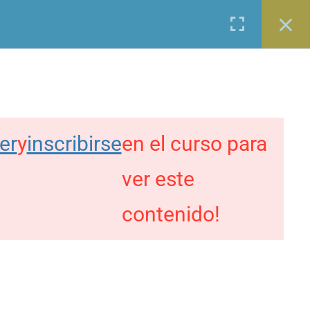
Entrar
0
OS
BLOG
CONTACTO
 Culturales
er
y
inscribirse
en el curso para
PAGO SEGURO CON
ver este
contenido!
TAMBIÉN
TRANSFERENCIA DIRECTA