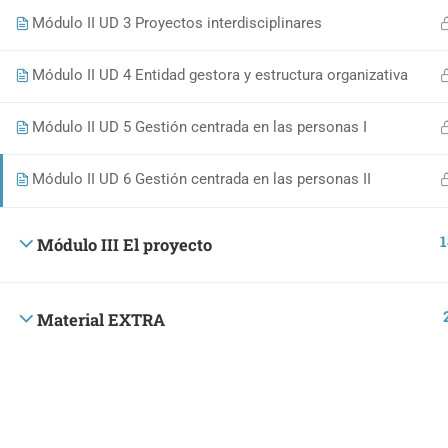
C/ Dinamarca 4, 45005
Módulo II UD 3 Proyectos interdisciplinares
Toledo, España
Módulo II UD 4 Entidad gestora y estructura organizativa
Módulo II UD 5 Gestión centrada en las personas I
Proyectos Culturales
|
Política de privacidad y aviso
Módulo II UD 6 Gestión centrada en las personas II
1
Módulo III El proyecto
Material EXTRA
¿Quieres 
Colab