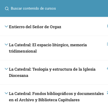
¿Alguna pregunta?
+34 641 40 25 90
info@umafor
Real Colegio Doncellas Nobles
Entierro del Señor de Orgaz
UMA formac
La Catedral: El espacio litúrgico, memoria
tridimensional
CURSOS
La Catedral: Teología y estructura de la Iglesia
Catedral
Diocesana
Diseño 
cultur
+34 641 40 25 90
La Catedral: Fondos bibliográficos y documentales
patrimon
info@umaformacion.com
en el Archivo y Biblioteca Capitulares
El Crist