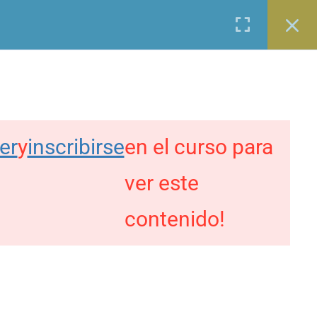
Entrar
0
OS
BLOG
CONTACTO
 Culturales
er
y
inscribirse
en el curso para
PAGO SEGURO CON
ver este
contenido!
TAMBIÉN
TRANSFERENCIA DIRECTA