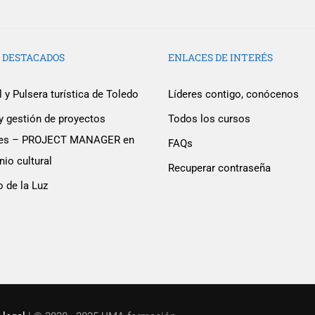
 DESTACADOS
ENLACES DE INTERÉS
 y Pulsera turística de Toledo
Líderes contigo, conócenos
y gestión de proyectos
Todos los cursos
ales – PROJECT MANAGER en
FAQs
ser un educador con UMA 
io cultural
Recuperar contraseña
o de la Luz
ora con nosotros en la desarrollo de una plataforma de 
¡ ESCRÍBENOS !