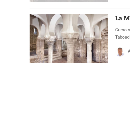
La Me
Curso s
Taboada
A