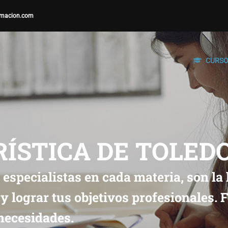
macion.com
CURS
ÍSTICA DE TOLED
 especialistas en cada materia, son la
y lograr tus objetivos profesionales.
 necesidades.