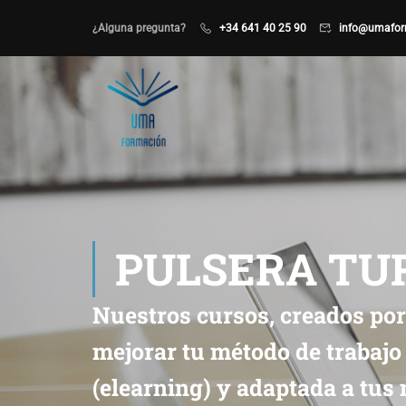
¿Alguna pregunta?
+34 641 40 25 90
info@umafor
PULSERA TUR
Nuestros cursos, creados por
mejorar tu método de trabajo 
(elearning) y adaptada a tus