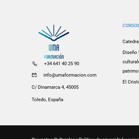
CURSOS
Catedral
Diseño 
cultur
+34 641 40 25 90
¿Quieres 
patrimon
info@umaformacion.com
El Crist
Colab
C/ Dinamarca 4, 45005
Toledo, España