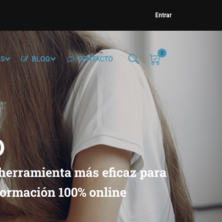
Entrar
0
OS
BLOG
CONTACTO
O
 herramienta más eficaz para
 Formación 100% online